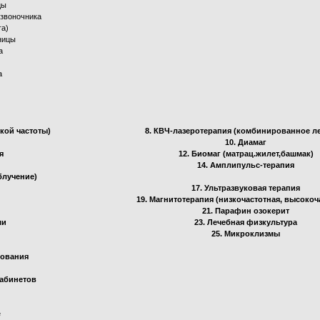
цы
озвоночника
га)
ницы
а
а
кой частоты)
8. КВЧ-лазеротерапия (комбинированное л
10. Диамаг
я
12. Биомаг (матрац.жилет,башмак)
14. Амплипульс-терапия
блучение)
17. Ультразвуковая терапия
19. Магнитотерапия (низкочастотная, высокоч
21. Парафин озокерит
ми
23. Лечебная физкультура
25. Микроклизмы
дования
кабинетов
е