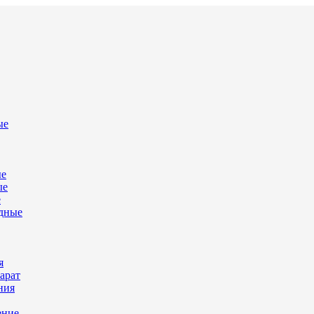
ые
ые
ые
е
дные
я
арат
ния
ение