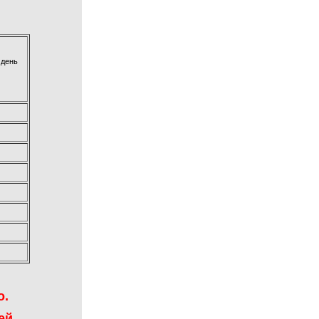
 день
о.
ей.