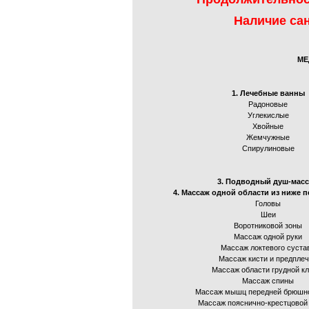
Наличие са
МЕ
1. Лечебные ванны
Радоновые
Углекислые
Хвойные
Жемчужные
Спирулиновые
3. Подводный душ-мас
4. Массаж одной области из ниже 
Головы
Шеи
Воротниковой зоны
Массаж одной руки
Массаж локтевого суста
Массаж кисти и предпле
Массаж области грудной кл
Массаж спины
Массаж мышц передней брюшно
Массаж пояснично-крестцовой