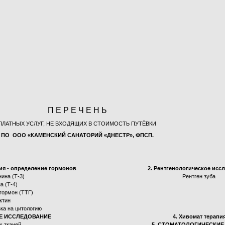
П Е Р Е Ч Е Н Ь
ПЛАТНЫХ УСЛУГ, НЕ ВХОДЯЩИХ В СТОИМОСТЬ ПУТЁВКИ
ПО ООО «КАМЕНСКИЙ САНАТОРИЙ «ДНЕСТР», ФПСП.
ия - определение гормонов
2. Рентгенологическое исс
ина (Т-3)
Рентген зуба
а (Т-4)
гормон (ТТГ)
ктин
ка на цитологию
ОЕ ИССЛЕДОВАНИЕ
4. Хивомат терапи
х тканей
5. СТОМАТОЛОГИЧЕСКИЕ