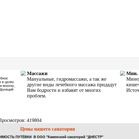
Массажи
Мин.
ебное
Мануальные, гидромассажи, а так же
Минер
 в целях
другие виды лечебного массажа придадут
кишеч
и многих,
 функций
Вам бодрости и избавят от многих
Источ
проблем.
Просмотров: 419804
Цены нашего санатория
ИМОСТЬ ПУТЁВКИ В ООО "Каменский санаторий "ДНЕСТР"