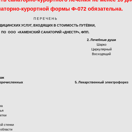
наторно-курортной формы Ф-072 обязательна.
П Е Р Е Ч Е Н Ь
ДИЦИНСКИХ УСЛУГ, ВХОДЯЩИХ В СТОИМОСТЬ ПУТЁВКИ,
ПО ООО «КАМЕНСКИЙ САНАТОРИЙ «ДНЕСТР», ФПП.
2. Лечебные души
Шарко
Циркулярный
Восходящий
саж
перечисленных
5. Лекарственный электрофорез
ва
чья
етки
й стенки
 области