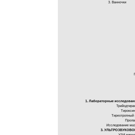
3. Ванночки
1. Лабораторные исследован
Трийодтиран
Тироксин
Тиреотропный 
Прола
Исследование маз
3. УЛЬТРОЗВУКОВ
УЗИ мягки