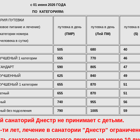
c 01 июня 2026 ГОДА
ПО КАТЕГОРИЯМ:
РИЯ ПУТЕВКИ
зовое питание и лечение)
путевка в день
путевка в день
путевка в
категории номера
(ПМР)
(Лей ПМ)
($)
 человека в сутки)
505
680
40
ЛУЧШЕНЫЙ 1 категории
555
770
46
ТАНДАРТ
590
805
47
УЛУЧШЕННЫЙ
625
840
49
ЛУЧШЕНЫЙ 1 категории
655
870
51
атный
655
870
51
ный
740
955
56
ый без подселения
790
1005
59
 санаторий Днестр не принимает с детьми.
-ти лет, лечение в санатории "Днестр" ограничен
ь санаторно-курортного лечения не менее 10 дн