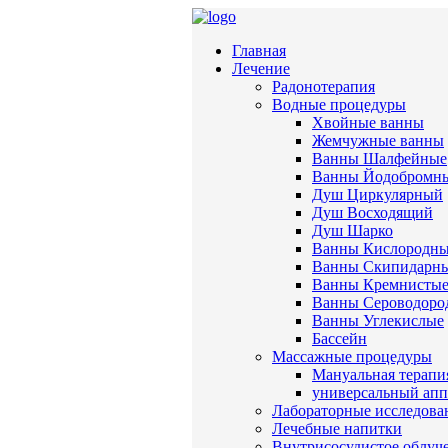
Главная
Лечение
Радонотерапия
Водные процедуры
Хвойные ванны
Жемчужные ванны
Ванны Шалфейные
Ванны Йодобромн
Душ Циркулярный
Душ Восходящий
Душ Шарко
Ванны Кислородн
Ванны Скипидарн
Ванны Кремнисты
Ванны Сероводоро
Ванны Углекислые
Бассейн
Массажные процедуры
Мануальная терапи
универсальный апп
Лабораторные исследова
Лечебные напитки
Внутрисосудистое облуч