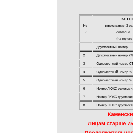
КАТЕГО
Нет
(проживание, 3 ра
/
согласно 
(на одного
1
Двухместный номер
2
Двухместный номер У
3
Одноместный номер С
4
Одноместный номер 
5
Одноместный номер У
6
Номер ЛЮКС однокомн
7
Номер ЛЮКС двухмест
8
Номер ЛЮКС двухместн
Каменский
Лицам старше 75
Продолжительност