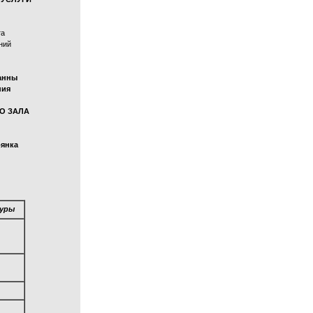
та
ний
ванны
пия
ГО ЗАЛА
оянка
уры