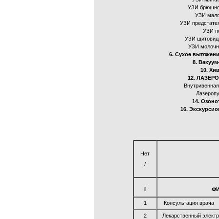
УЗИ брюшно
УЗИ мало
УЗИ предстате
УЗИ п
УЗИ щитовид
УЗИ молочн
6. Сухое вытяжен
8. Вакуум
10. Хи
12. ЛАЗЕР
Внутривенная
Лазеропу
14. Озоно
16. Экскурсио
Нет
/
I
ФИ
1
Консультация врача
2
Лекарственный элект