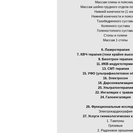
Массаж спины и поясни
Массаж шейно-грудного отдела п
Нижней конечности (1 но
Нижней конечности и пояс
Тазобедренного сустав
Коленного сустава
Голеностопного сустав
Стопы и голени
Массаж 1 стопы
6. Лазеротерапия
7. КВЧ-терапия (токи крайне высо
9. Биоптрон-терапия
11. ИКВ-индуктотерми
13. СМТ-терапия
15. УФО (ультрафиолетовое о
16. Электросон
18. Дарсонвализация
20. Ультратонтерапия
22. Ингаляции с трава
24. Галоингаляция
26. Функциональные иссле
Электрокардиография
27. Услуги гинекологических 
1. Тампоны
Грязевые
2. Радоновое орошени