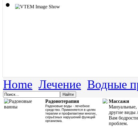
Home
Лечение
Водные п
Радонотерапия
Массажи
Радоновые воды - лечебное
Мануальные, 
средство. Применяется в целях
другие виды 
терапии и профилактики многих,
серьёзных нарушений функций
Вам бодрости
организма.
проблем.