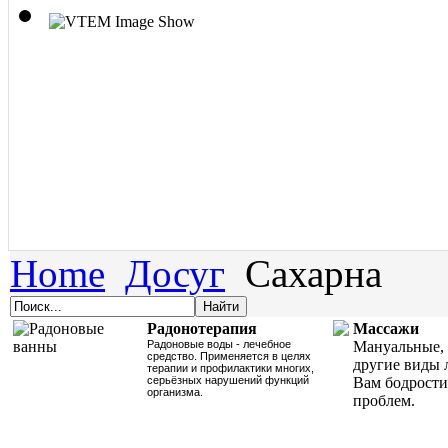
Home
Досуг
Сахарна
Радонотерапия
Массажи
Радоновые воды - лечебное
Мануальные, 
средство. Применяется в целях
другие виды 
терапии и профилактики многих,
серьёзных нарушений функций
Вам бодрости
организма.
проблем.