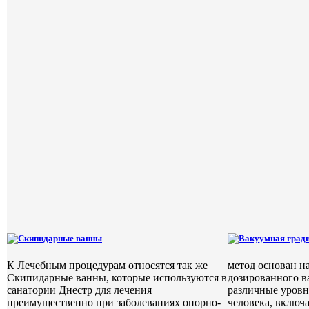
Скипидарные ванны
Вакуумная гради
К Лечебным процедурам относятся так же
метод основан н
Скипидарные ванны, которые используются в
дозированного в
санатории Днестр для лечения
различные уровн
преимущественно при заболеваниях опорно-
человека, включ